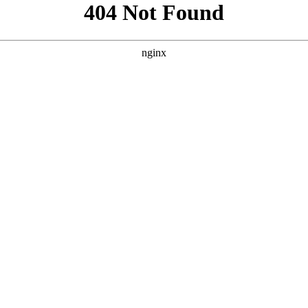
O方案，参考了您提供的案例风格，涵盖不同影视内容方向。 --- 
*SEO关键词：** `` --- ### 方案二：聚焦“电影大片与院线新片” 
视频与热门片段” **核心词：中国视频在线观看免费播放** **SEO标题：**
进一步定制，也可以继续优化。